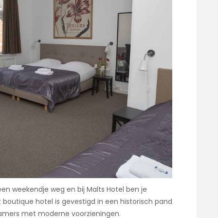
een weekendje weg en bij Malts Hotel ben je
t boutique hotel is gevestigd in een historisch pand
le kamers met moderne voorzieningen.