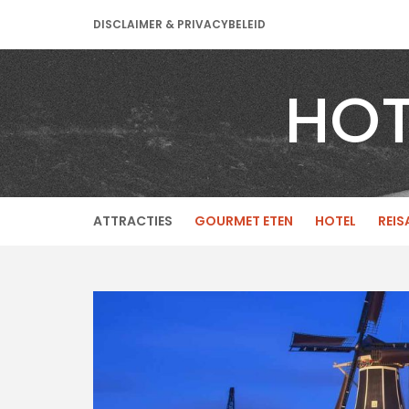
Skip
DISCLAIMER & PRIVACYBELEID
to
content
HOT
ATTRACTIES
GOURMET ETEN
HOTEL
REIS