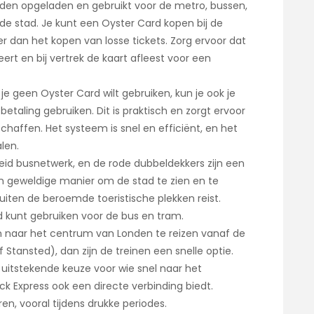
den opgeladen en gebruikt voor de metro, bussen,
de stad. Je kunt een Oyster Card kopen bij de
r dan het kopen van losse tickets. Zorg ervoor dat
ert en bij vertrek de kaart afleest voor een
s je geen Oyster Card wilt gebruiken, kun je ook je
taling gebruiken. Dit is praktisch en zorgt ervoor
chaffen. Het systeem is snel en efficiënt, en het
len.
eid busnetwerk, en de rode dubbeldekkers zijn een
en geweldige manier om de stad te zien en te
buiten de beroemde toeristische plekken reist.
d kunt gebruiken voor de bus en tram.
en naar het centrum van Londen te reizen vanaf de
Stansted), dan zijn de treinen een snelle optie.
 uitstekende keuze voor wie snel naar het
ick Express ook een directe verbinding biedt.
n, vooral tijdens drukke periodes.