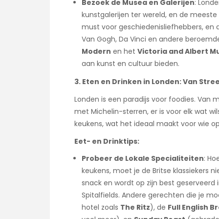
Bezoek de Musea en Galerijen
: Lond
kunstgalerijen ter wereld, en de meeste z
must voor geschiedenisliefhebbers, en
Van Gogh, Da Vinci en andere beroemde
Modern
en het
Victoria and Albert 
aan kunst en cultuur bieden.
3. Eten en Drinken in Londen: Van Stre
Londen is een paradijs voor foodies. Van 
met Michelin-sterren, er is voor elk wat wi
keukens, wat het ideaal maakt voor wie op 
Eet- en Drinktips:
Probeer de Lokale Specialiteiten
: Ho
keukens, moet je de Britse klassiekers n
snack en wordt op zijn best geserveerd i
Spitalfields. Andere gerechten die je mo
hotel zoals
The Ritz
), de
Full English B