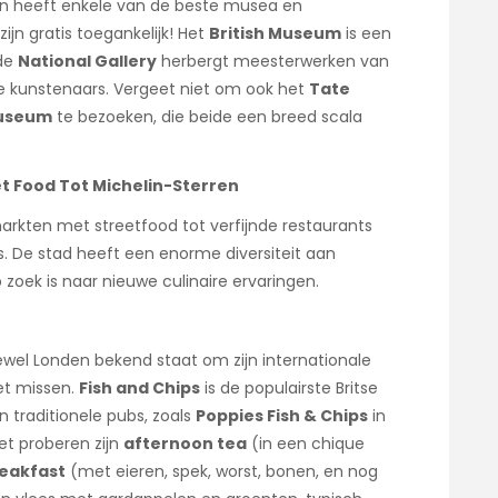
en heeft enkele van de beste musea en
ijn gratis toegankelijk! Het
British Museum
is een
 de
National Gallery
herbergt meesterwerken van
 kunstenaars. Vergeet niet om ook het
Tate
Museum
te bezoeken, die beide een breed scala
et Food Tot Michelin-Sterren
markten met streetfood tot verfijnde restaurants
ls. De stad heeft een enorme diversiteit aan
zoek is naar nieuwe culinaire ervaringen.
ewel Londen bekend staat om zijn internationale
iet missen.
Fish and Chips
is de populairste Britse
n traditionele pubs, zoals
Poppies Fish & Chips
in
et proberen zijn
afternoon tea
(in een chique
reakfast
(met eieren, spek, worst, bonen, en nog