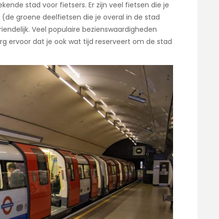
ekende stad voor fietsers. Er zijn veel fietsen die je
(de groene deelfietsen die je overal in de stad
riendelijk. Veel populaire bezienswaardigheden
rg ervoor dat je ook wat tijd reserveert om de stad