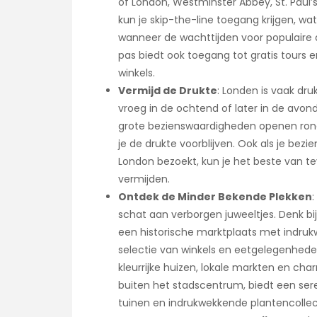
of London, Westminster Abbey, St. Paul
kun je skip-the-line toegang krijgen, wat
wanneer de wachttijden voor populaire 
pas biedt ook toegang tot gratis tours e
winkels.
Vermijd de Drukte
: Londen is vaak dru
vroeg in de ochtend of later in de avon
grote bezienswaardigheden openen rond 
je de drukte voorblijven. Ook als je be
London bezoekt, kun je het beste van t
vermijden.
Ontdek de Minder Bekende Plekken
schat aan verborgen juweeltjes. Denk b
een historische marktplaats met indruk
selectie van winkels en eetgelegenhed
kleurrijke huizen, lokale markten en ch
buiten het stadscentrum, biedt een sere
tuinen en indrukwekkende plantencollec