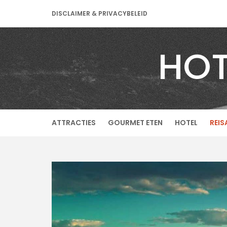
Skip
DISCLAIMER & PRIVACYBELEID
to
content
HOT
ATTRACTIES
GOURMET ETEN
HOTEL
REIS