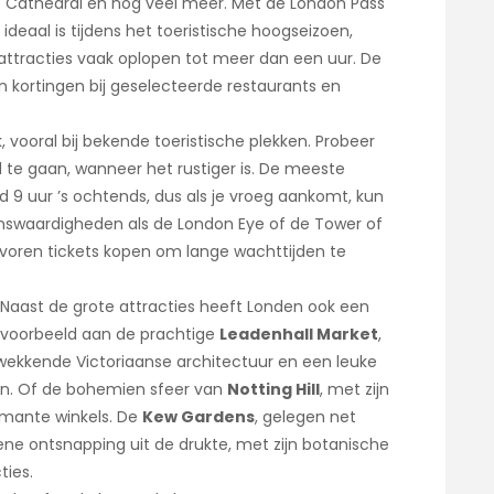
’s Cathedral en nog veel meer. Met de London Pass
 ideaal is tijdens het toeristische hoogseizoen,
attracties vaak oplopen tot meer dan een uur. De
n kortingen bij geselecteerde restaurants en
k, vooral bij bekende toeristische plekken. Probeer
d te gaan, wanneer het rustiger is. De meeste
9 uur ’s ochtends, dus als je vroeg aankomt, kun
zienswaardigheden als de London Eye of de Tower of
evoren tickets kopen om lange wachttijden te
: Naast de grote attracties heeft Londen ook een
ijvoorbeeld aan de prachtige
Leadenhall Market
,
wekkende Victoriaanse architectuur en een leuke
en. Of de bohemien sfeer van
Notting Hill
, met zijn
armante winkels. De
Kew Gardens
, gelegen net
ne ontsnapping uit de drukte, met zijn botanische
ties.