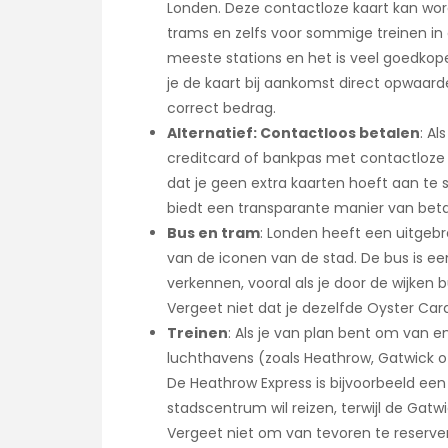
Londen. Deze contactloze kaart kan wor
trams en zelfs voor sommige treinen in 
meeste stations en het is veel goedkope
je de kaart bij aankomst direct opwaarde
correct bedrag.
Alternatief: Contactloos betalen
: Al
creditcard of bankpas met contactloze be
dat je geen extra kaarten hoeft aan te s
biedt een transparante manier van beta
Bus en tram
: Londen heeft een uitgebr
van de iconen van de stad. De bus is e
verkennen, vooral als je door de wijken 
Vergeet niet dat je dezelfde Oyster Car
Treinen
: Als je van plan bent om van 
luchthavens (zoals Heathrow, Gatwick of 
De Heathrow Express is bijvoorbeeld een
stadscentrum wil reizen, terwijl de Gatw
Vergeet niet om van tevoren te reservere