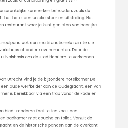
ten zoals airconditioning en gratis Wi-Fi.
oorspronkelijke kenmerken behouden, zoals de
 het hotel een unieke sfeer en uitstraling. Het
en restaurant waar je kunt genieten van heerlijke
choolpand ook een multifunctionele ruimte die
 workshops of andere evenementen. Door de
le uitvalsbasis om de stad Haarlem te verkennen.
 van Utrecht vind je de bijzondere hotelkamer De
n een oude werfkelder aan de Oudegracht, een van
mer is bereikbaar via een trap vanaf de kade en
en biedt moderne faciliteiten zoals een
en badkamer met douche en toilet. Vanuit de
gracht en de historische panden aan de overkant.