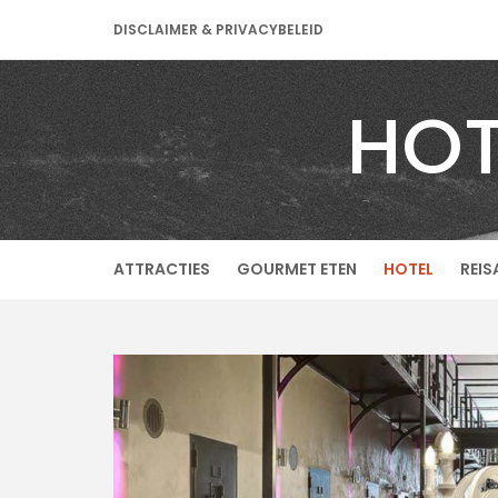
Skip
DISCLAIMER & PRIVACYBELEID
to
content
HOT
ATTRACTIES
GOURMET ETEN
HOTEL
REIS