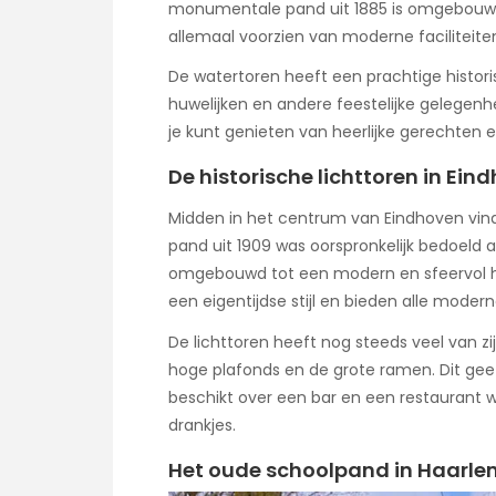
monumentale pand uit 1885 is omgebouwd t
allemaal voorzien van moderne faciliteiten
De watertoren heeft een prachtige historis
huwelijken en andere feestelijke gelegenh
je kunt genieten van heerlijke gerechten e
De historische lichttoren in Ein
Midden in het centrum van Eindhoven vind
pand uit 1909 was oorspronkelijk bedoeld al
omgebouwd tot een modern en sfeervol hot
een eigentijdse stijl en bieden alle moderne
De lichttoren heeft nog steeds veel van z
hoge plafonds en de grote ramen. Dit geeft
beschikt over een bar en een restaurant w
drankjes.
Het oude schoolpand in Haarle