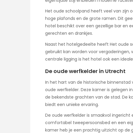
eigentijdse stijl enbieden moderne facilitei
Het oude schoolpand heeft veel van zijn 
hoge plafonds en de grote ramen. Dit geeft
hotel beschikt over een gezellige bar en e
gerechten en drankjes.
Naast het hotelgedeelte heeft Het oude s
gebruikt kan worden voor vergaderingen,
centrale ligging is het hotel ook een idea
De oude werfkelder in Utrecht
In het hart van de historische binnenstad
oude werfkelder. Deze kamer is gelegen i
de bekendste grachten van de stad. De ka
biedt een unieke ervaring.
De oude werfkelder is smaakvol ingericht 
comfortabel tweepersoonsbed en een eig
kamer heb je een prachtig uitzicht op de 