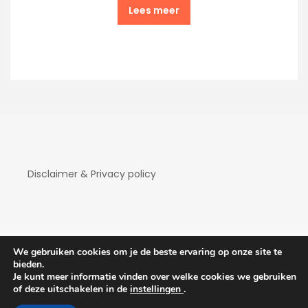
Lees meer
Disclaimer & Privacy policy
We gebruiken cookies om je de beste ervaring op onze site te
bieden.
Je kunt meer informatie vinden over welke cookies we gebruiken
Copyright Hotelaanbiedingen 2026
| Theme by
of deze uitschakelen in de
instellingen
.
ThemeinProgress
| Proudly powered by WordPress