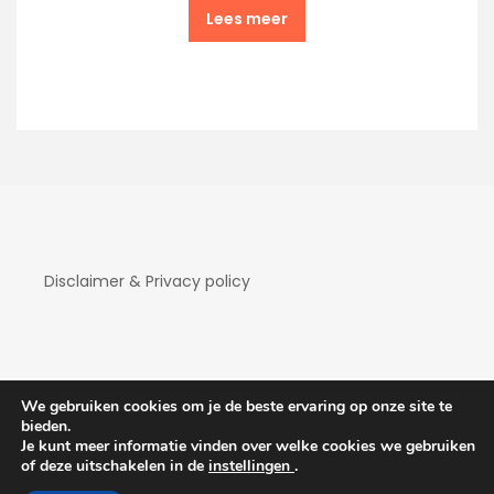
Lees meer
Disclaimer & Privacy policy
We gebruiken cookies om je de beste ervaring op onze site te
bieden.
Je kunt meer informatie vinden over welke cookies we gebruiken
Copyright Hotelaanbiedingen 2026
| Theme by
of deze uitschakelen in de
instellingen
.
ThemeinProgress
| Proudly powered by WordPress