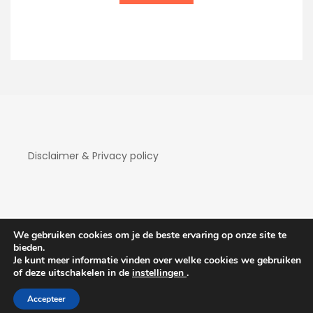
Disclaimer & Privacy policy
We gebruiken cookies om je de beste ervaring op onze site te
bieden.
Je kunt meer informatie vinden over welke cookies we gebruiken
Copyright Hotelaanbiedingen 2026
| Theme by
of deze uitschakelen in de
instellingen
.
ThemeinProgress
| Proudly powered by WordPress
Accepteer