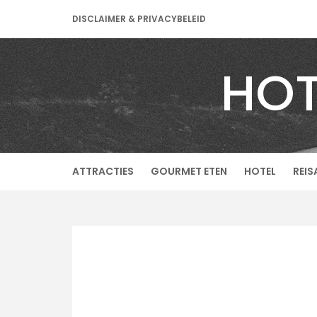
Skip
DISCLAIMER & PRIVACYBELEID
to
content
HOT
ATTRACTIES
GOURMET ETEN
HOTEL
REIS