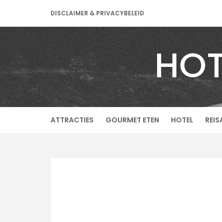
Skip
DISCLAIMER & PRIVACYBELEID
to
content
HOT
ATTRACTIES
GOURMET ETEN
HOTEL
REIS